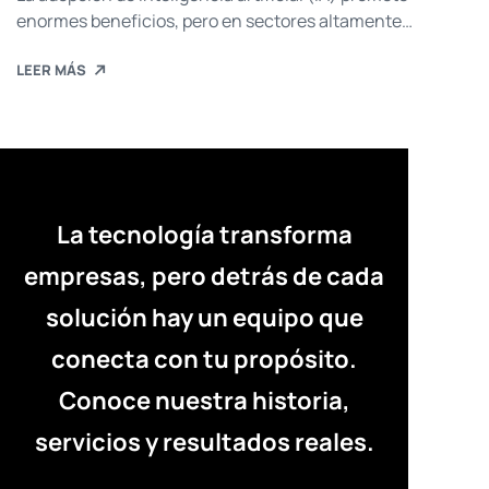
enormes beneficios, pero en sectores altamente
regulados —como la banca, la salud o las
LEER MÁS
telecomunicaciones— los errores no son una opción. Más
allá del entusiasmo mediático, el despliegue de IA exige
sistemas seguros y fiables, que mitiguen sesgos y
garanticen la calidad de datos. En este contexto, es […]
La tecnología transforma
empresas, pero detrás de cada
solución hay un equipo que
conecta con tu propósito.
Conoce nuestra historia,
servicios y resultados reales.