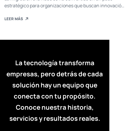
estratégico para organizaciones que buscan innovación
y eficiencia. Sin embargo, incluso con el auge de la
LEER MÁS
computación en la nube, muchas empresas siguen
encontrando este proceso enigmático, enfrentándose a
costos inesperados, preocupaciones de seguridad y una
resistencia arraigada al cambio. Para los ejecutivos C-
level, […]
La tecnología transforma
empresas, pero detrás de cada
solución hay un equipo que
conecta con tu propósito.
Conoce nuestra historia,
servicios y resultados reales.